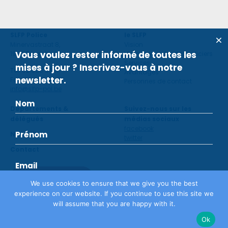
SLFP Police
le SLFP
Minervastraat 8,
Vision
Vous voulez rester informé de toutes les
1930 Zaventem
Violence contre des policiers
Services
mises à jour ? Inscrivez-vous à notre
Tel: 02 660 59 11
Avantages
newsletter.
Fax: 02 660 50 97
Personnes de contact
info@slfp-pol.be
Départements &
Suivez-nous sur les
délégués
médias sociaux
facebook
Nouvelles
twitter
Contact
Devenir membre
We use cookies to ensure that we give you the best
experience on our website. If you continue to use this site we
will assume that you are happy with it.
Déclaration de confidentialité
©
SLFP
2026
Ok