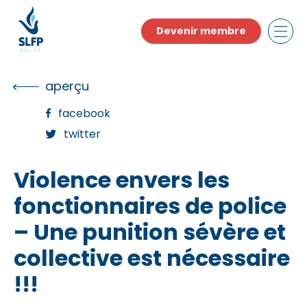
Skip
to
Devenir membre
the
content
aperçu
facebook
twitter
Violence envers les
fonctionnaires de police
– Une punition sévère et
collective est nécessaire
!!!