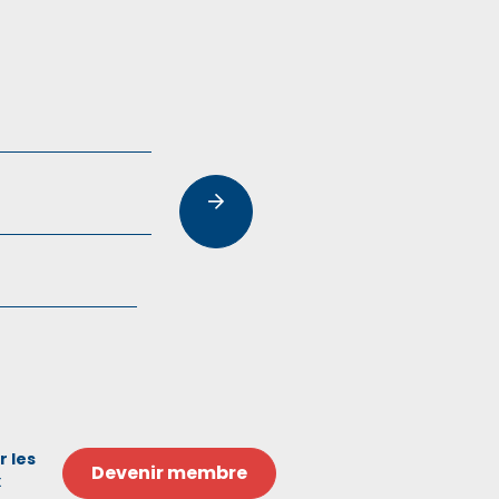
r les
Devenir membre
x