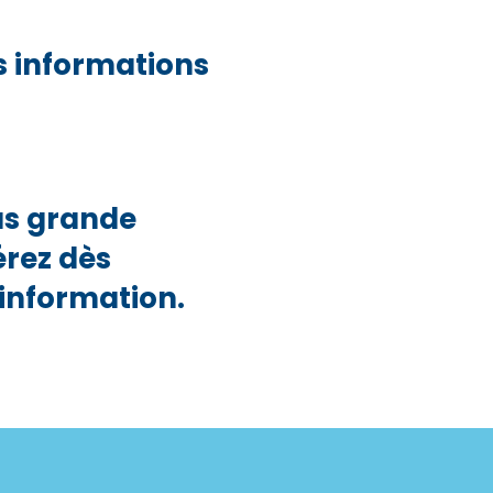
s informations
us grande
érez dès
information.