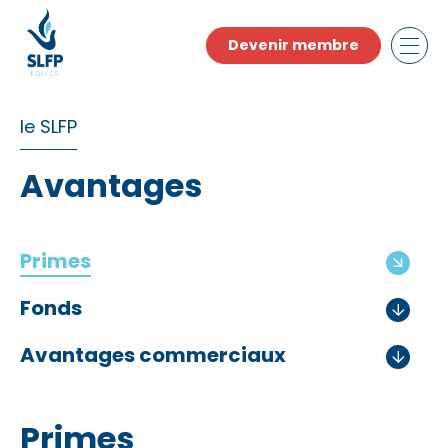
Skip
to
Devenir membre
the
content
le SLFP
Avantages
Primes
Fonds
Avantages commerciaux
Primes