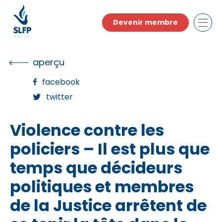
Skip
to
Devenir membre
the
content
aperçu
facebook
twitter
Violence contre les
policiers – Il est plus que
temps que décideurs
politiques et membres
de la Justice arrêtent de