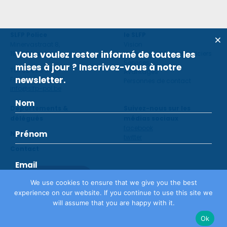
SLFP Police
le SLFP
Minervastraat 8,
Vision
Vous voulez rester informé de toutes les
1930 Zaventem
Violence contre des policiers
Services
mises à jour ? Inscrivez-vous à notre
Tel: 02 660 59 11
Avantages
newsletter.
Fax: 02 660 50 97
Personnes de contact
info@slfp-pol.be
Départements &
Suivez-nous sur les
délégués
médias sociaux
facebook
Nouvelles
twitter
Contact
Devenir membre
We use cookies to ensure that we give you the best
experience on our website. If you continue to use this site we
will assume that you are happy with it.
Déclaration de confidentialité
©
SLFP
2026
Ok