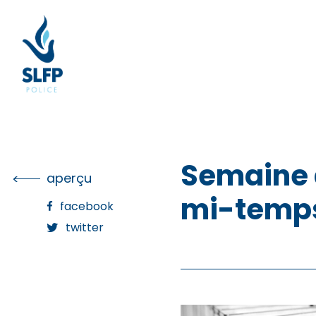
Skip
to
the
content
Semaine d
aperçu
mi-temps 
facebook
twitter