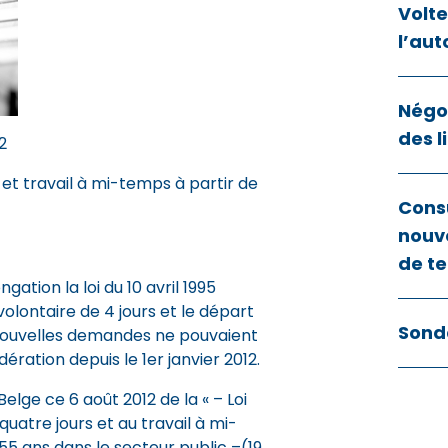
Volt
l’aut
Négoc
des l
2
et travail à mi-temps à partir de
Cons
nouve
de te
gation la loi du 10 avril 1995
lontaire de 4 jours et le départ
Sond
nouvelles demandes ne pouvaient
dération depuis le 1er janvier 2012.
elge ce 6 août 2012 de la « – Loi
quatre jours et au travail à mi-
55 ans dans le secteur public –(19