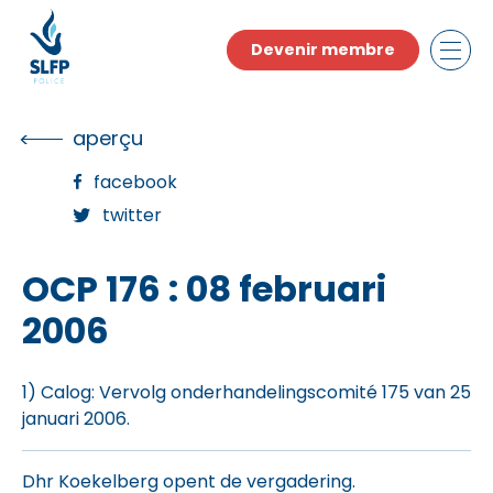
Skip
to
Devenir membre
the
content
aperçu
facebook
twitter
OCP 176 : 08 februari
2006
1) Calog: Vervolg onderhandelingscomité 175 van 25
januari 2006.
Dhr Koekelberg opent de vergadering.