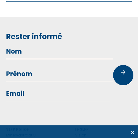
Rester informé
SLFP Police
le SLFP
Minervastraat 8,
Vision