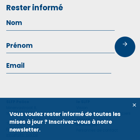
Rester informé
SLFP Police
le SLFP
Minervastraat 8,
Vision
Vous voulez rester informé de toutes les
1930 Zaventem
Violence contre des policiers
Services
mises à jour ? Inscrivez-vous à notre
Tel: 02 660 59 11
Avantages
newsletter.
Fax: 02 660 50 97
Personnes de contact
info@slfp-pol.be