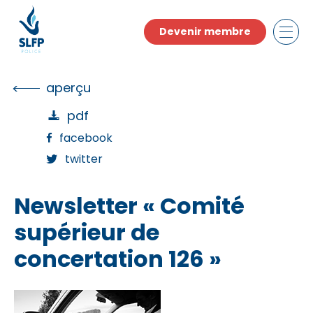
Skip
to
Devenir membre
the
content
aperçu
pdf
facebook
twitter
Newsletter « Comité
supérieur de
concertation 126 »