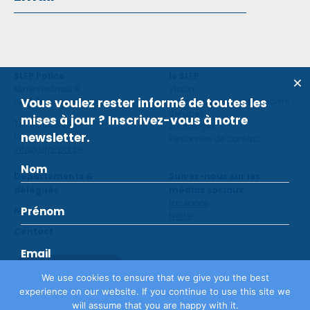
SLFP Police
le SLFP
Minervastraat 8,
Vision
Vous voulez rester informé de toutes les
1930 Zaventem
Violence contre des policiers
Services
mises à jour ? Inscrivez-vous à notre
Tel: 02 660 59 11
Avantages
newsletter.
Fax: 02 660 50 97
Personnes de contact
info@slfp-pol.be
Départements &
Suivez-nous sur les
délégués
médias sociaux
facebook
Nouvelles
twitter
Contact
Devenir membre
We use cookies to ensure that we give you the best
experience on our website. If you continue to use this site we
will assume that you are happy with it.