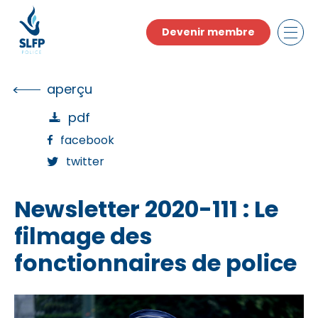
Skip
to
Devenir membre
the
content
aperçu
pdf
facebook
twitter
Newsletter 2020-111 : Le
filmage des
fonctionnaires de police