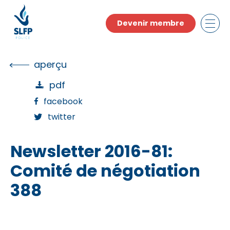
Skip
to
Devenir membre
the
content
aperçu
pdf
facebook
twitter
Newsletter 2016-81:
Comité de négotiation
388