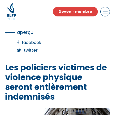
Skip
to
Devenir membre
the
content
aperçu
facebook
twitter
Les policiers victimes de
violence physique
seront entièrement
indemnisés