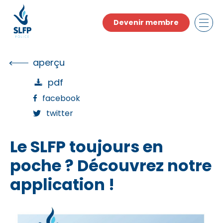
Skip
to
Devenir membre
the
content
aperçu
pdf
facebook
twitter
Le SLFP toujours en
poche ? Découvrez notre
application !