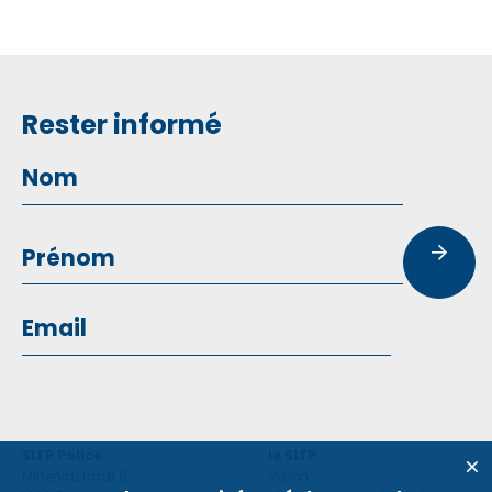
Rester informé
SLFP Police
le SLFP
Minervastraat 8,
Vision