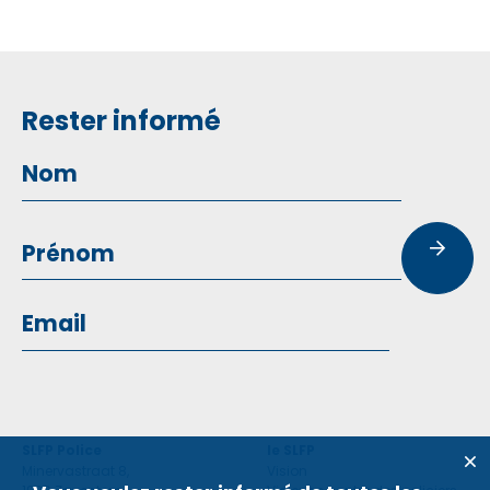
Rester informé
SLFP Police
le SLFP
Minervastraat 8,
Vision