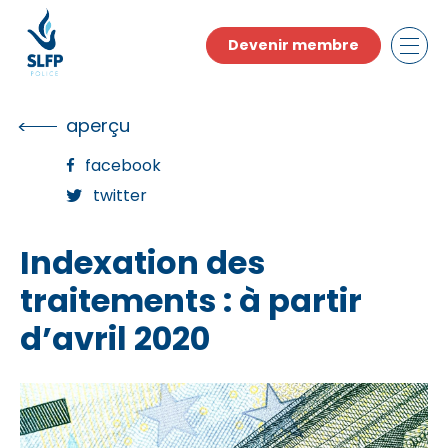
Skip
to
Devenir membre
the
content
aperçu
facebook
twitter
Indexation des
traitements : à partir
d’avril 2020