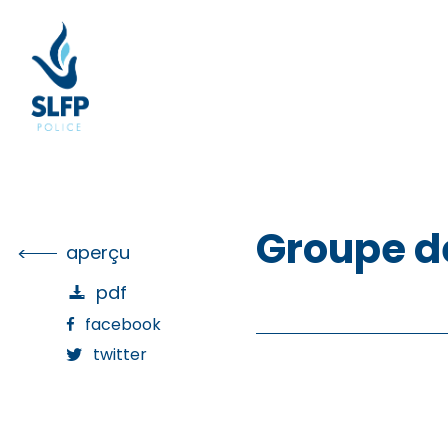
Skip
to
the
content
Groupe de
aperçu
pdf
facebook
twitter