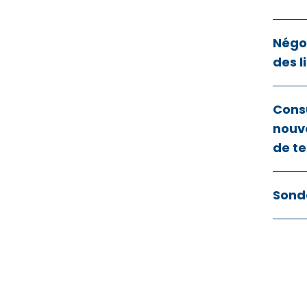
Négoc
des l
Cons
nouve
de te
Sond