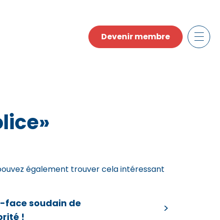
Devenir membre
lice»
pouvez également trouver cela intéressant
e-face soudain de
orité !