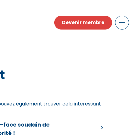
Devenir membre
t
pouvez également trouver cela intéressant
e-face soudain de
orité !