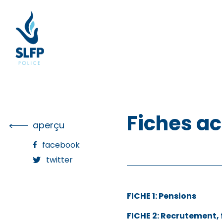
Skip
to
the
content
Fiches a
aperçu
facebook
twitter
FICHE 1: Pensions
FICHE 2: Recrutement,