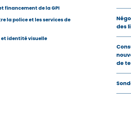
et financement de la GPI
Négoc
re la police et les services de
des l
et identité visuelle
Cons
nouve
de te
Sond