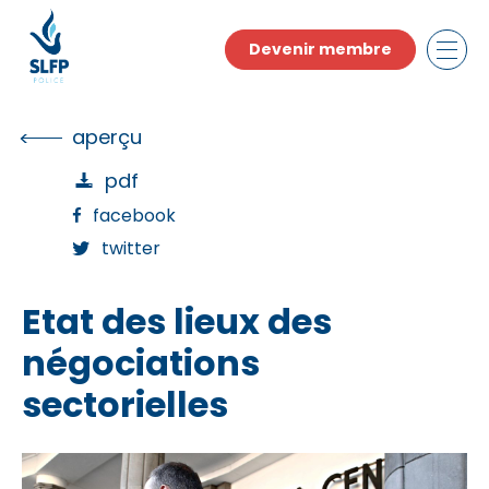
Skip
to
Devenir membre
the
content
aperçu
pdf
facebook
twitter
Etat des lieux des
négociations
sectorielles