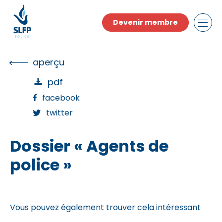
Skip
to
Devenir membre
the
content
aperçu
pdf
facebook
twitter
Dossier « Agents de
police »
Vous pouvez également trouver cela intéressant