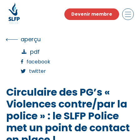
Skip
to
Devenir membre
the
content
aperçu
pdf
facebook
twitter
Circulaire des PG’s «
Violences contre/par la
police » : le SLFP Police
met un point de contact
en place !