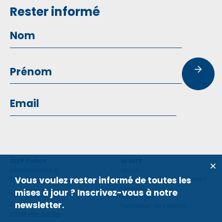
Rester informé
SLFP Police
le SLFP
Minervastraat 8,
Vision
Vous voulez rester informé de toutes les
1930 Zaventem
Violence contre des policiers
Services
mises à jour ? Inscrivez-vous à notre
Tel: 02 660 59 11
Avantages
newsletter.
Fax: 02 660 50 97
Personnes de contact
info@slfp-pol.be