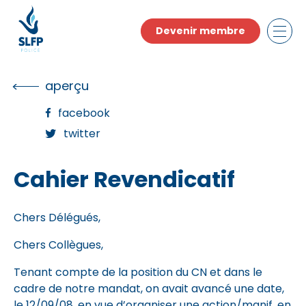
Skip
to
Devenir membre
the
content
aperçu
facebook
twitter
Cahier Revendicatif
Chers Délégués,
Chers Collègues,
Tenant compte de la position du CN et dans le
cadre de notre mandat, on avait avancé une date,
le 12/09/08, en vue d’organiser une action/manif. en