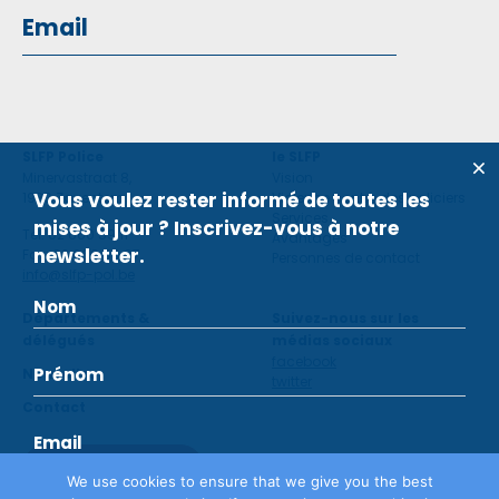
SLFP Police
le SLFP
Minervastraat 8,
Vision
Vous voulez rester informé de toutes les
1930 Zaventem
Violence contre des policiers
Services
mises à jour ? Inscrivez-vous à notre
Tel: 02 660 59 11
Avantages
newsletter.
Fax: 02 660 50 97
Personnes de contact
info@slfp-pol.be
Départements &
Suivez-nous sur les
délégués
médias sociaux
facebook
Nouvelles
twitter
Contact
Devenir membre
We use cookies to ensure that we give you the best