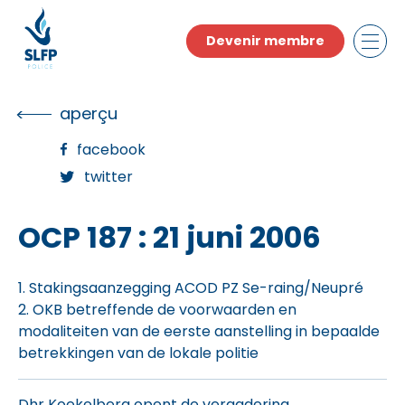
Skip
to
Devenir membre
the
content
aperçu
facebook
twitter
OCP 187 : 21 juni 2006
1. Stakingsaanzegging ACOD PZ Se-raing/Neupré
2. OKB betreffende de voorwaarden en
modaliteiten van de eerste aanstelling in bepaalde
betrekkingen van de lokale politie
Dhr Koekelberg opent de vergadering.