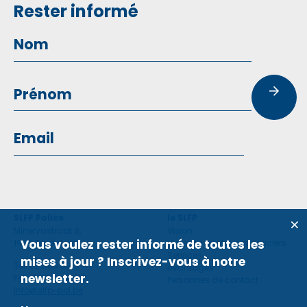
Rester informé
SLFP Police
le SLFP
Minervastraat 8,
Vision
Vous voulez rester informé de toutes les
1930 Zaventem
Violence contre des policiers
Services
mises à jour ? Inscrivez-vous à notre
Tel: 02 660 59 11
Avantages
newsletter.
Fax: 02 660 50 97
Personnes de contact
info@slfp-pol.be