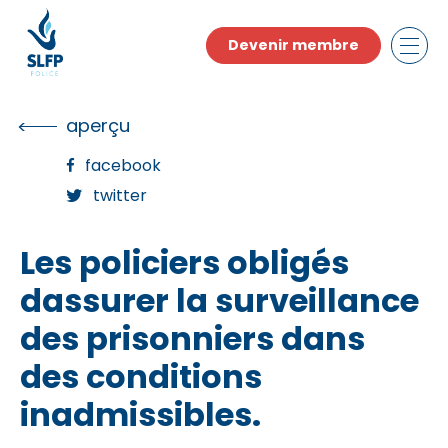
Skip
to
Devenir membre
the
content
aperçu
facebook
twitter
Les policiers obligés
dassurer la surveillance
des prisonniers dans
des conditions
inadmissibles.