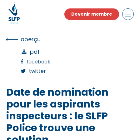
Skip
to
Devenir membre
the
content
aperçu
pdf
facebook
twitter
Date de nomination
pour les aspirants
inspecteurs : le SLFP
Police trouve une
solution