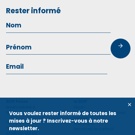
Rester informé
SLFP Police
le SLFP
Minervastraat 8,
Vision
Vous voulez rester informé de toutes les
1930 Zaventem
Violence contre des policiers
Services
mises à jour ? Inscrivez-vous à notre
Tel: 02 660 59 11
Avantages
newsletter.
Fax: 02 660 50 97
Personnes de contact
info@slfp-pol.be