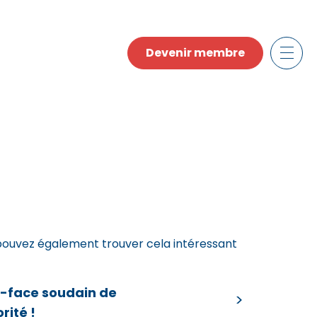
Devenir membre
pouvez également trouver cela intéressant
e-face soudain de
orité !