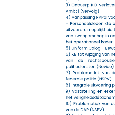
3) Ontwerp K.B. verlov
Ambt) (vervolg)
4) Aanpassing RPPol voo
– Personeelsleden die 
uitvoeren: mogelijkheid
van zwangerschap in an
het operationeel kader
5) Uniform Calog – Bew
6) KB tot wijziging van 
van de rechtsposit
politiediensten (Novice)
7) Problematiek van d
federale politie (NSPV)
8) Integrale uitvoering 
9) Vaststelling en erke
het veiligheidsdétache
10) Problematiek van de
van de DAR (NSPV)