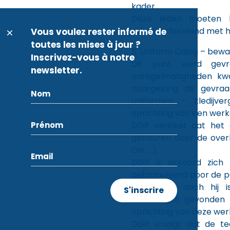
kader.
Deze leden moeten h
rekening houdend met h
Vous voulez rester informé de
toutes les mises à jour ?
5. Uniform Calog – bewak
Inscrivez-vous à notre
Dit punt werd gev
newsletter.
onregelmatigheden kw
naargelang de gevra
uniformen – kledijv
oprichting van een werk
DGP verkiest dat het
gebeuren door de overhe
OH. . .).
DGP is akkoord zich
geformuleerd door de pe
werkgroep doch hij 
oplossingen gevonden
oprichting van deze wer
DGP vraagt dat de t