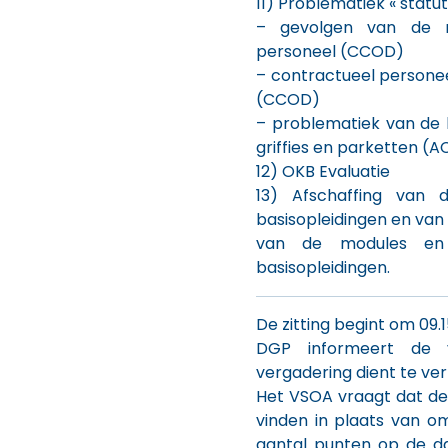
11) Problematiek « statu
– gevolgen van de mo
personeel (CCOD)
– contractueel persone
(CCOD)
– problematiek van de
griffies en parketten (
12) OKB Evaluatie
13) Afschaffing van 
basisopleidingen en van
van de modules en
basisopleidingen.
De zitting begint om 09.1
DGP informeert de 
vergadering dient te ver
Het VSOA vraagt dat d
vinden in plaats van 
aantal punten op de da