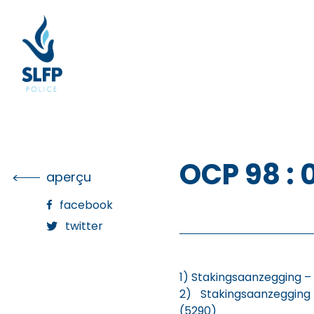
Skip
to
the
content
OCP 98 :
aperçu
facebook
twitter
1) Stakingsaanzegging – 
2) Stakingsaanzeggin
(5290)