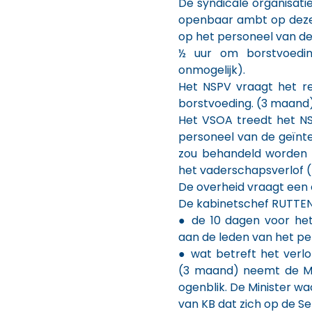
De syndicale organisati
openbaar ambt op deze
op het personeel van de 
½ uur om borstvoedin
onmogelijk).
Het NSPV vraagt het r
borstvoeding. (3 maand)
Het VSOA treedt het NSP
personeel van de geïnte
zou behandeld worden 
het vaderschapsverlof ( 1
De overheid vraagt een 
De kabinetschef RUTTEN
● de 10 dagen voor het
aan de leden van het pe
● wat betreft het verl
(3 maand) neemt de Mi
ogenblik. De Minister w
van KB dat zich op de Se