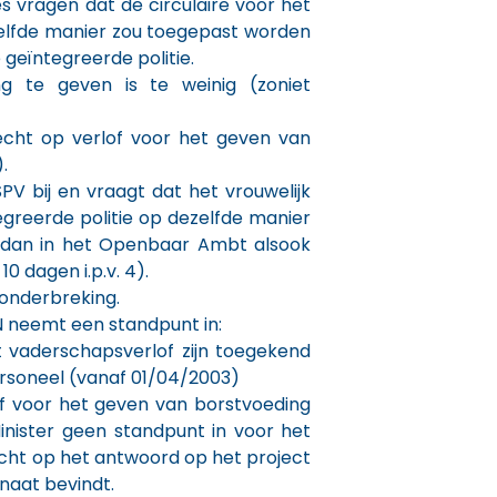
es vragen dat de circulaire voor het
lfde manier zou toegepast worden
geïntegreerde politie.
g te geven is te weinig (zoniet
echt op verlof voor het geven van
.
V bij en vraagt dat het vrouwelijk
greerde politie op dezelfde manier
dan in het Openbaar Ambt alsook
0 dagen i.p.v. 4).
onderbreking.
 neemt een standpunt in:
 vaderschapsverlof zijn toegekend
rsoneel (vanaf 01/04/2003)
of voor het geven van borstvoeding
nister geen standpunt in voor het
acht op het antwoord op het project
naat bevindt.