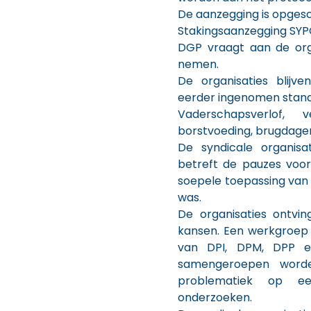
De aanzegging is opgesc
Stakingsaanzegging SYP
DGP vraagt aan de org
nemen.
De organisaties blijv
eerder ingenomen stand
Vaderschapsverlof
borstvoeding, brugdage
De syndicale organis
betreft de pauzes voo
soepele toepassing van
was.
De organisaties ontvin
kansen. Een werkgroep
van DPI, DPM, DPP e
samengeroepen word
problematiek op een
onderzoeken.