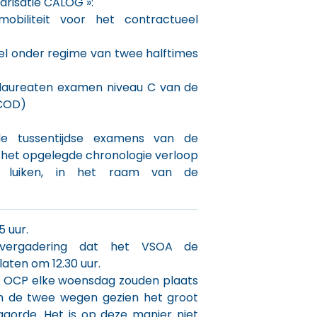
tarisatie CALOG »:
biliteit voor het contractueel
el onder regime van twee halftimes
 laureaten examen niveau C van de
ACOD)
de tussentijdse examens van de
 het opgelegde chronologie verloop
 luiken, in het raam van de
5 uur.
vergadering dat het VSOA de
laten om 12.30 uur.
e OCP elke woensdag zouden plaats
om de twee wegen gezien het groot
gorde. Het is op deze manier niet