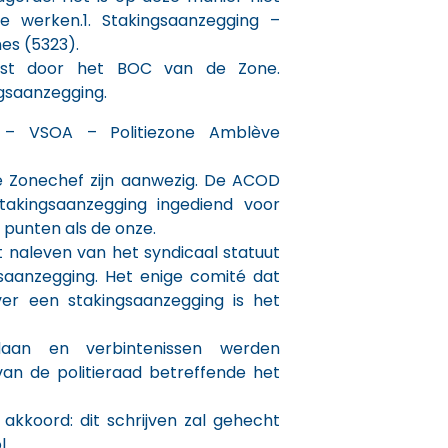
 te werken.1. Stakingsaanzegging –
nes (5323).
ost door het BOC van de Zone.
ngsaanzegging.
g – VSOA – Politiezone Amblève
 Zonechef zijn aanwezig. De ACOD
akingsaanzegging ingediend voor
 punten als de onze.
et naleven van het syndicaal statuut
saanzegging. Het enige comité dat
r een stakingsaanzegging is het
aan en verbintenissen werden
van de politieraad betreffende het
 akkoord: dit schrijven zal gehecht
l.