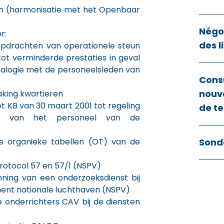
en (harmonisatie met het Openbaar
Négoc
r:
des l
opdrachten van operationele steun
 tot verminderde prestaties in geval
alogie met de personeelsleden van
Cons
nouve
aking kwartieren
het KB van 30 maart 2001 tot regeling
de te
ie van het personeel van de
e organieke tabellen (OT) van de
Sond
protocol 57 en 57/1 (NSPV)
nning van een onderzoeksdienst bij
ment nationale luchthaven (NSPV)
 onderrichters CAV bij de diensten