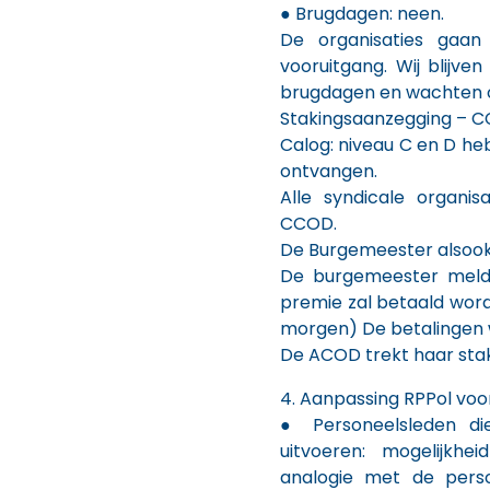
● Brugdagen: neen.
De organisaties gaan
vooruitgang. Wij blijve
brugdagen en wachten o
Stakingsaanzegging – C
Calog: niveau C en D h
ontvangen.
Alle syndicale organi
CCOD.
De Burgemeester alsook 
De burgemeester meldt
premie zal betaald word
morgen) De betalingen 
De ACOD trekt haar stak
4. Aanpassing RPPol voor
● Personeelsleden di
uitvoeren: mogelijkhe
analogie met de perso