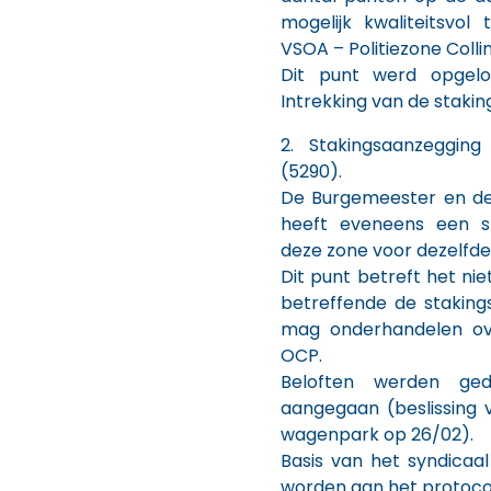
mogelijk kwaliteitsvol
VSOA – Politiezone Colli
Dit punt werd opgel
Intrekking van de staki
2. Stakingsaanzeggin
(5290).
De Burgemeester en de
heeft eveneens een st
deze zone voor dezelfde
Dit punt betreft het ni
betreffende de staking
mag onderhandelen ove
OCP.
Beloften werden ged
aangegaan (beslissing 
wagenpark op 26/02).
Basis van het syndicaal
worden aan het protoco