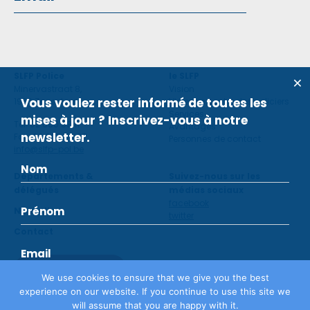
SLFP Police
le SLFP
Minervastraat 8,
Vision
Vous voulez rester informé de toutes les
1930 Zaventem
Violence contre des policiers
Services
mises à jour ? Inscrivez-vous à notre
Tel: 02 660 59 11
Avantages
newsletter.
Fax: 02 660 50 97
Personnes de contact
info@slfp-pol.be
Départements &
Suivez-nous sur les
délégués
médias sociaux
facebook
Nouvelles
twitter
Contact
Devenir membre
We use cookies to ensure that we give you the best
experience on our website. If you continue to use this site we
will assume that you are happy with it.