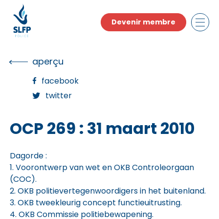
Skip
to
Devenir membre
the
content
aperçu
facebook
twitter
OCP 269 : 31 maart 2010
Dagorde :
1. Voorontwerp van wet en OKB Controleorgaan
(COC).
2. OKB politievertegenwoordigers in het buitenland.
3. OKB tweekleurig concept functieuitrusting.
4. OKB Commissie politiebewapening.