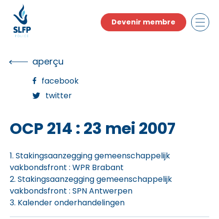
Skip
to
Devenir membre
the
content
aperçu
facebook
twitter
OCP 214 : 23 mei 2007
1. Stakingsaanzegging gemeenschappelijk
vakbondsfront : WPR Brabant
2. Stakingsaanzegging gemeenschappelijk
vakbondsfront : SPN Antwerpen
3. Kalender onderhandelingen