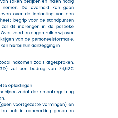
 van zaken bekijken en indien nodig
en nemen. De overheid kan geen
 geven over de inplanting van een
 heeft begrip voor de standpunten
al dit inbrengen in de politieke
 Over veertien dagen zullen wij over
krijgen van de personeelsformatie.
n hierbij hun aanzegging in.
otocol nakomen zoals afgesproken.
ex GD) zal een bedrag van 74,62€
tte opleidingen
rschijnen zodat deze maatregel nog
an.
 (geen voortgezette vormingen) en
rden ook in aanmerking genomen