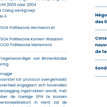
cht 2003 naar 2004
e Calog werkgroep
Négoc
au A
des l
VSOA Politiezone Hermeton et
Cons
 VSOA Politiezone Komen-Waasten
nouve
ACOD Politiezone Mariemont
de te
rtegenwoordiger van Binnenlandse
ring.
Sond
ebrugge
voorstel tot protocol overgemaakt
overheid engageert zich bovendien
aanzegging ingetrokken wordt, met
ber de toelage SPN te kunnen
personeelstekort in Gent zal de