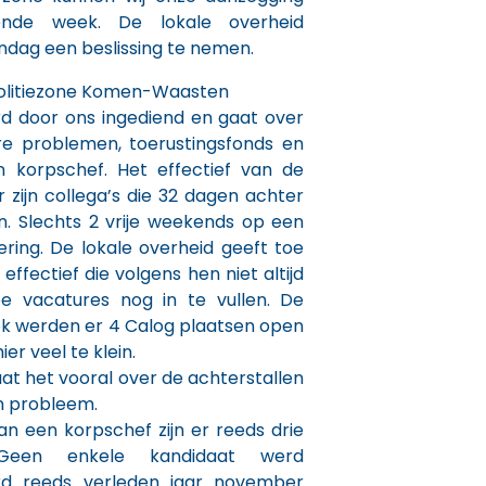
ende week. De lokale overheid
dag een beslissing te nemen.
Politiezone Komen-Waasten
d door ons ingediend en gaat over
ire problemen, toerustingsfonds en
 korpschef. Het effectief van de
Er zijn collega’s die 32 dagen achter
n. Slechts 2 vrije weekends op een
ering. De lokale overheid geeft toe
effectief die volgens hen niet altijd
wee vacatures nog in te vullen. De
ok werden er 4 Calog plaatsen open
er veel te klein.
aat het vooral over de achterstallen
en probleem.
n een korpschef zijn er reeds drie
 Geen enkele kandidaat werd
rd reeds verleden jaar november