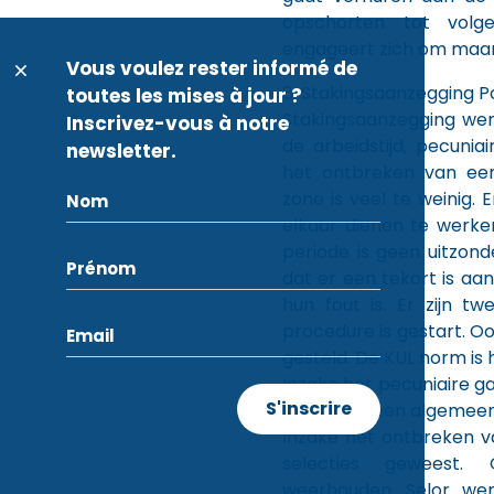
opschorten tot volg
engageert zich om maan
Vous voulez rester informé de
8. Stakingsaanzegging 
toutes les mises à jour ?
Stakingsaanzegging wer
Inscrivez-vous à notre
de arbeidstijd, pecunia
newsletter.
het ontbreken van een
zone is veel te weinig. 
elkaar dienen te werke
periode is geen uitzond
dat er een tekort is aan 
hun fout is. Er zijn t
procedure is gestart. O
gesteld. De KUL norm is hi
Inzake het pecuniaire g
2001. Dit is een algeme
Inzake het ontbreken va
selecties geweest.
weerhouden. Selor we