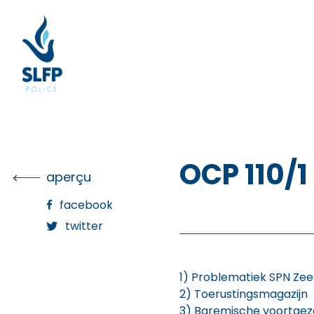
Skip
to
the
content
OCP 110/1
aperçu
facebook
twitter
1) Problematiek SPN Ze
2) Toerustingsmagazijn
3) Baremische voortgeze