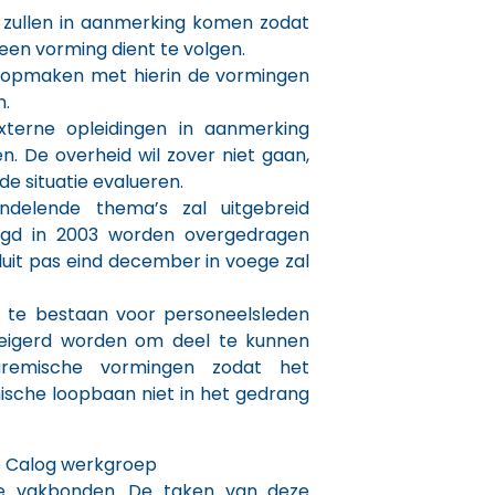
 zullen in aanmerking komen zodat
een vorming dient te volgen.
st opmaken met hierin de vormingen
n.
terne opleidingen in aanmerking
 De overheid wil zover niet gaan,
de situatie evalueren.
delende thema’s zal uitgebreid
lgd in 2003 worden overgedragen
uit pas eind december in voege zal
e te bestaan voor personeelsleden
eigerd worden om deel te kunnen
emische vormingen zodat het
mische loopbaan niet in het gedrang
e Calog werkgroep
de vakbonden. De taken van deze