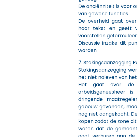
De anciënniteit is voor 
van gewone functies.
De overheid gaat over
haar tekst en geeft v
voorstellen geformuleer
Discussie inzake dit p
worden.
7. Stakingsaanzegging P
Stakingsaanzegging wer
het niet naleven van he
Het gaat over de 
arbeidsgeneesheer i
dringende maatregel
gebouw gevonden, maar
nog niet aangekocht. D
kopen zodat de zone dit
weten dat de gemeen
gaat verhuren aan de 