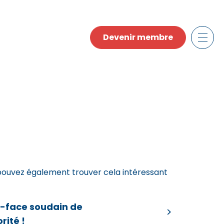
Devenir membre
pouvez également trouver cela intéressant
e-face soudain de
orité !