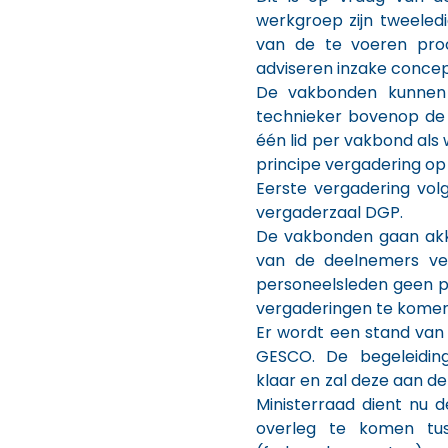
werkgroep zijn tweeledig
van de te voeren proc
adviseren inzake conce
De vakbonden kunnen 
technieker bovenop de d
één lid per vakbond als
principe vergadering o
Eerste vergadering vo
vergaderzaal DGP.
De vakbonden gaan akk
van de deelnemers ve
personeelsleden geen 
vergaderingen te komen
Er wordt een stand van
GESCO. De begeleiding
klaar en zal deze aan d
Ministerraad dient nu 
overleg te komen tus