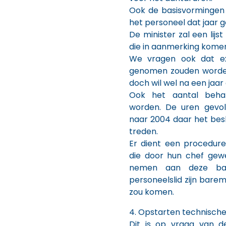
Ook de basisvormingen
het personeel dat jaar g
De minister zal een lij
die in aanmerking kome
We vragen ook dat ex
genomen zouden worden.
doch wil wel na een jaar 
Ook het aantal behan
worden. De uren gevo
naar 2004 daar het besl
treden.
Er dient een procedur
die door hun chef gew
nemen aan deze bar
personeelslid zijn bare
zou komen.
4. Opstarten technisch
Dit is op vraag van 