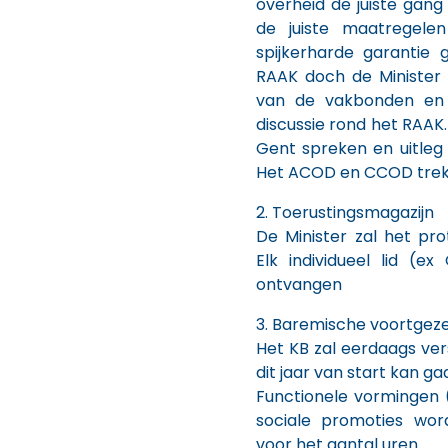
overheid de juiste gang
de juiste maatregel
spijkerharde garantie
RAAK doch de Minister
van de vakbonden en z
discussie rond het RAAK.
Gent spreken en uitleg 
Het ACOD en CCOD trekke
2. Toerustingsmagazijn
De Minister zal het pr
Elk individueel lid (
ontvangen
3. Baremische voortgeze
Het KB zal eerdaags ve
dit jaar van start kan ga
Functionele vormingen
sociale promoties wo
voor het aantal uren.