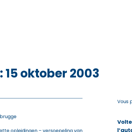
 : 15 oktober 2003
Vous 
ebrugge
Volt
l’aut
tte opleidingen – versoepeling van