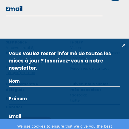
SLFP Police
le SLFP
Minervastraat 8,
Vision
Vous voulez rester informé de toutes les
1930 Zaventem
Violence contre des policiers
Services
mises à jour ? Inscrivez-vous à notre
Tel: 02 660 59 11
Avantages
newsletter.
Fax: 02 660 50 97
Personnes de contact
info@slfp-pol.be
Départements &
Suivez-nous sur les
délégués
médias sociaux
facebook
Nouvelles
twitter
Contact
Devenir membre
We use cookies to ensure that we give you the best