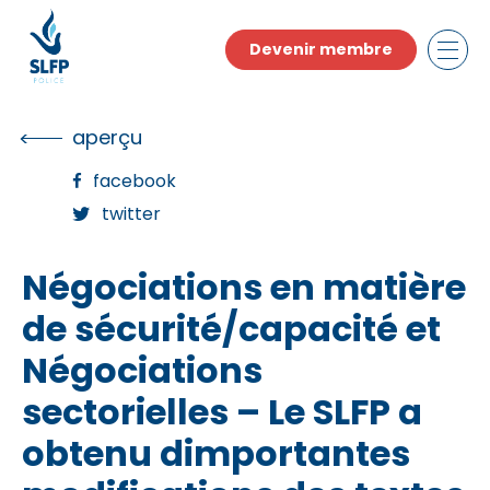
Skip
to
Devenir membre
the
content
aperçu
facebook
twitter
Négociations en matière
de sécurité/capacité et
Négociations
sectorielles – Le SLFP a
obtenu dimportantes