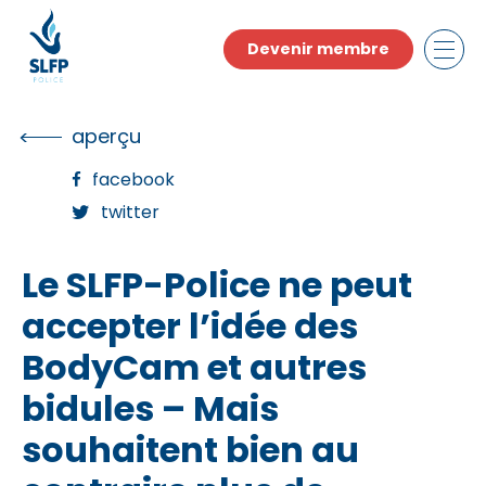
Skip
to
Devenir membre
the
content
aperçu
facebook
twitter
Le SLFP-Police ne peut
accepter l’idée des
BodyCam et autres
bidules – Mais
souhaitent bien au