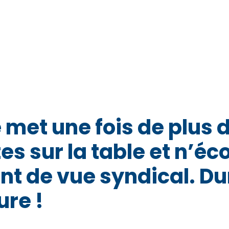
é met une fois de plus 
s sur la table et n’éc
int de vue syndical. Du
re !