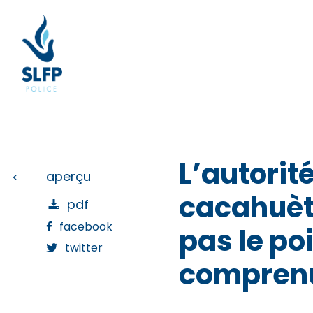
Skip
to
the
content
L’autorit
aperçu
cacahuète
pdf
facebook
pas le po
twitter
comprenu