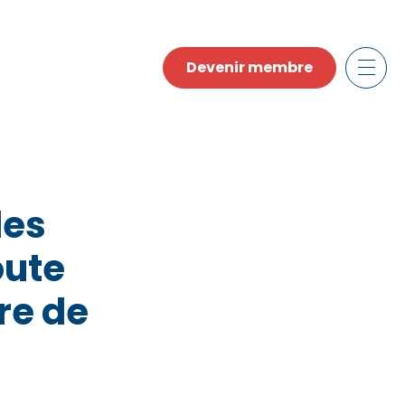
Devenir membre
des
oute
re de