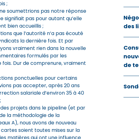
is ;
s ne soumettrions pas notre réponse
Négoc
 signifiait pas pour autant qu’elle
t bien accueillis ;
des l
tions que l’autorité n’a pas écouté
dicats la dernière fois. Et par
Cons
yons vraiment rien dans la nouvelle
mentaires formulés par les
nouve
e fois. Dur de comprenure, vraiment
de te
ctions ponctuelles pour certains
vions pas accepter, après 20 ans
Sond
rrection salariale d’environ 35 à 40
;
 des projets dans le pipeline (et par
 de la méthodologie de la
eaux A), nous avons de nouveau
cartes soient toutes mises sur la
 les matières qui ont une influence