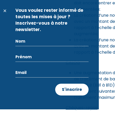
doit encore entrer e
augmentées;
Vous voulez rester informé de
La création d’une n
toutes les mises à jour ?
avec un montant de
Inscrivez-vous à notre
rapport à l’échelle
newsletter.
augmentée;
La création d’une no
avec un montant de
rapport à l’échelle
CALOG
Une augmentation de
de traitement de b
CALOG B (BB1 à B1D) 
traitement suivante
traitement maximum 
Chèques-repas