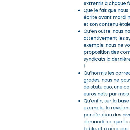
extremis à chaque fo
Que le fait que nou
écrite avant mardi ne
et son contenu étaien
Qu’en outre, nous no
attentivement les syn
exemple, nous ne vo
proposition des com
syndicats la dernièr
!
Qu’hormis les corre
grades, nous ne pou
de statu quo, une co
euros nets par mois 
Qu’enfin, sur la base
exemple, la révision
pondération des niv
demandé ce que les 
table, et à négocier