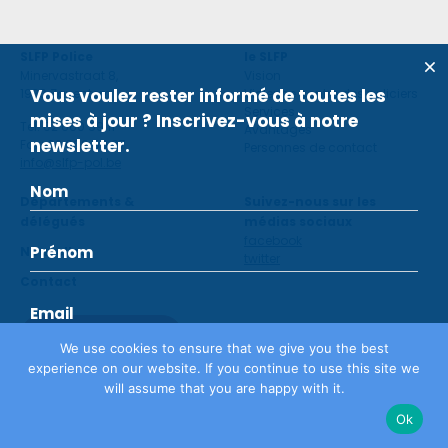
SLFP Police
le SLFP
Minervastraat 8,
Vision
Vous voulez rester informé de toutes les
1930 Zaventem
Violence contre des policiers
Services
mises à jour ? Inscrivez-vous à notre
Tel: 02 660 59 11
Avantages
newsletter.
Fax: 02 660 50 97
Personnes de contact
info@slfp-pol.be
Départements &
Suivez-nous sur les
délégués
médias sociaux
facebook
Nouvelles
twitter
Contact
Devenir membre
We use cookies to ensure that we give you the best
experience on our website. If you continue to use this site we
will assume that you are happy with it.
Déclaration de confidentialité
©
SLFP
2026
Ok