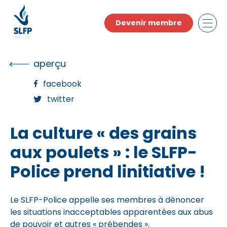
Skip
to
Devenir membre
the
content
aperçu
facebook
twitter
La culture « des grains
aux poulets » : le SLFP-
Police prend linitiative !
Le SLFP-Police appelle ses membres à dénoncer
les situations inacceptables apparentées aux abus
de pouvoir et autres « prébendes ».